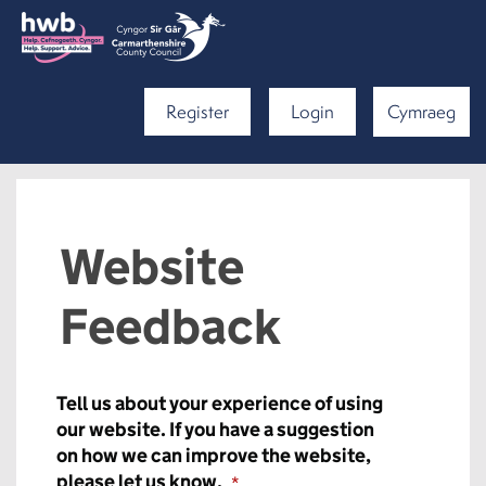
Register
Login
Cymraeg