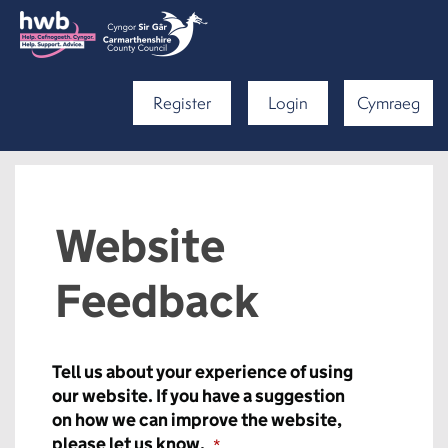
Register
Login
Cymraeg