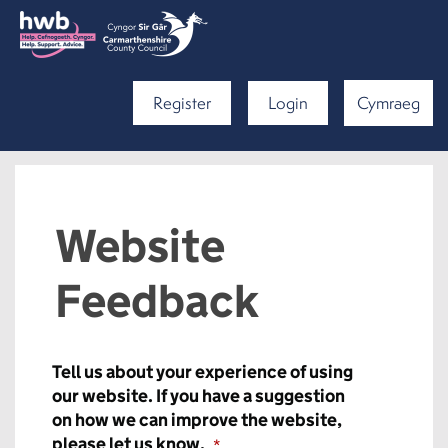
Register
Login
Cymraeg