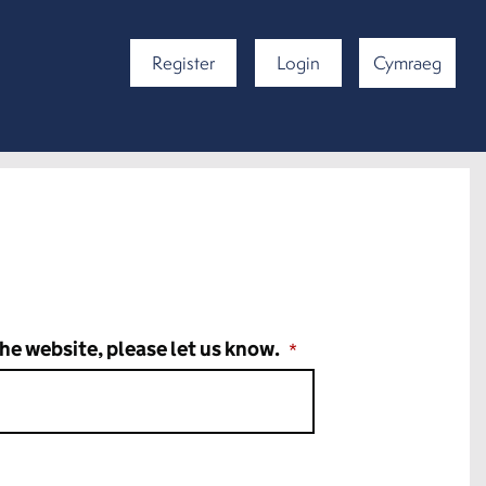
Register
Login
Cymraeg