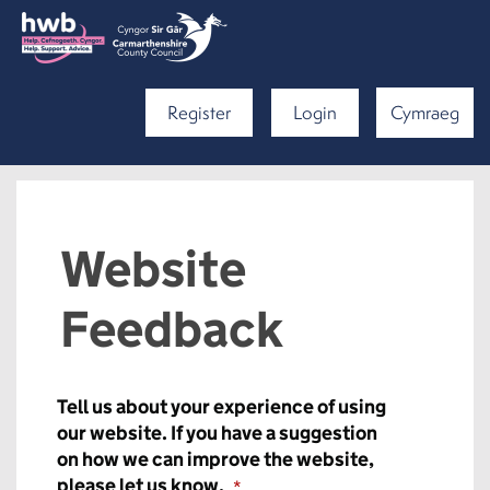
Register
Login
Cymraeg