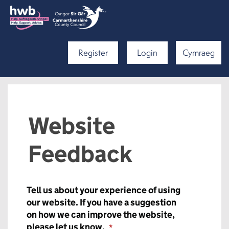
Register
Login
Cymraeg