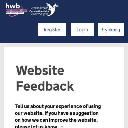
Register
Login
Cymraeg