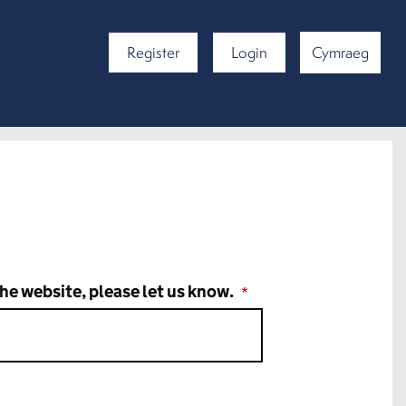
Register
Login
Cymraeg