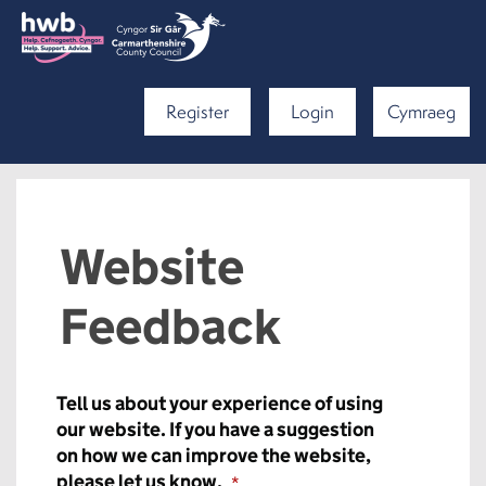
Register
Login
Cymraeg