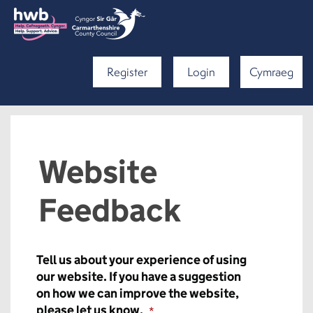
Register
Login
Cymraeg