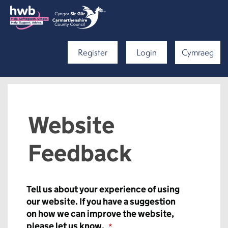
Register
Login
Cymraeg