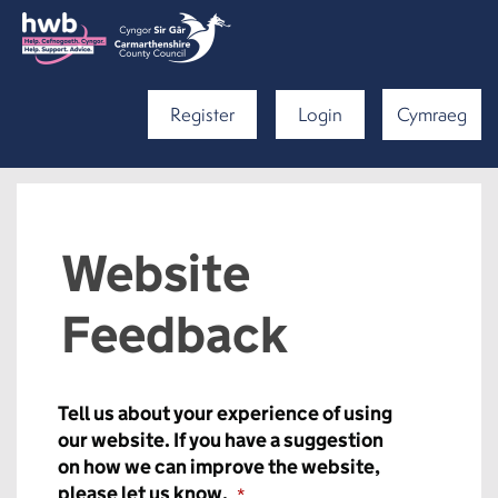
Register
Login
Cymraeg