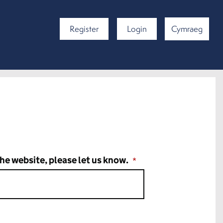
Register
Login
Cymraeg