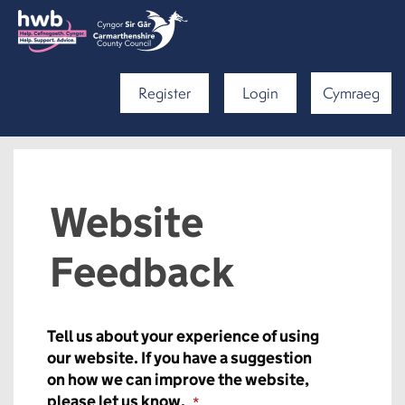
Register
Login
Cymraeg