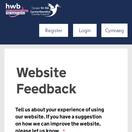
Register
Login
Cymraeg