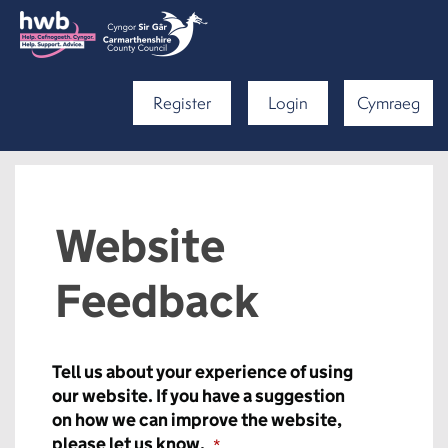
Register
Login
Cymraeg