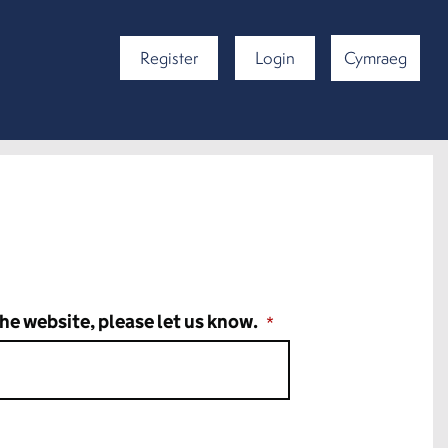
Register
Login
Cymraeg