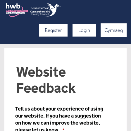
Register
Login
Cymraeg