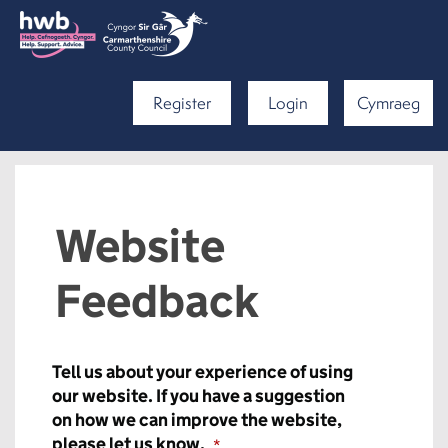
Register
Login
Cymraeg