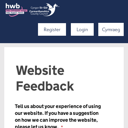
Register
Login
Cymraeg