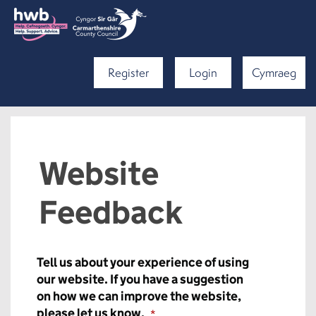
Register
Login
Cymraeg