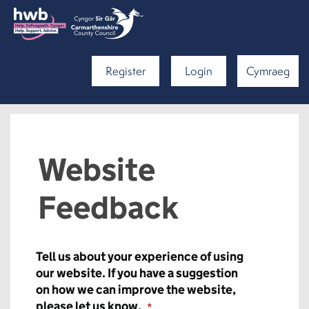
Register
Login
Cymraeg