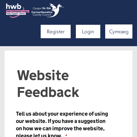
Register
Login
Cymraeg