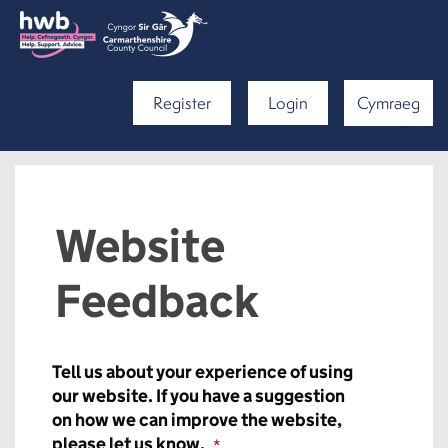
Register
Login
Cymraeg