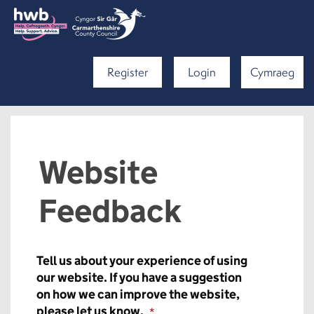
Register
Login
Cymraeg