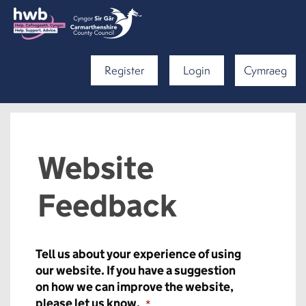
Register
Login
Cymraeg