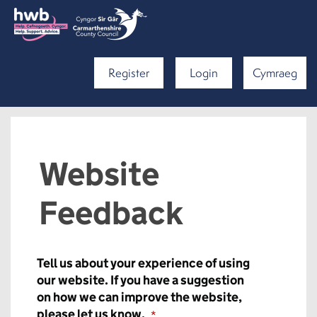
Register
Login
Cymraeg