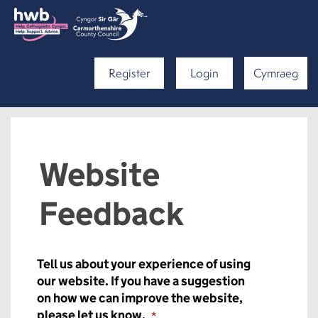
Register
Login
Cymraeg