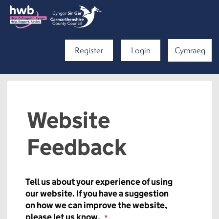
Register
Login
Cymraeg