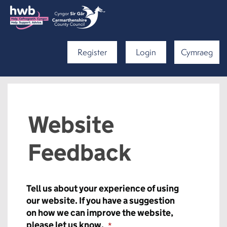
Register
Login
Cymraeg