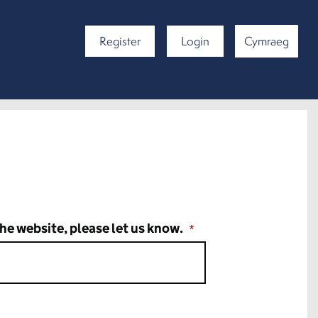
Register
Login
Cymraeg