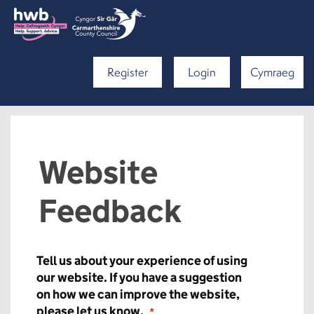
Register
Login
Cymraeg