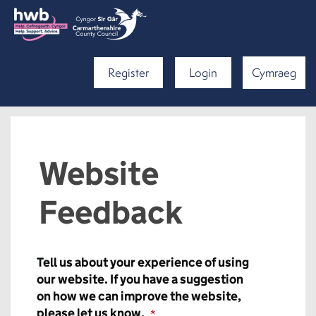
Register
Login
Cymraeg