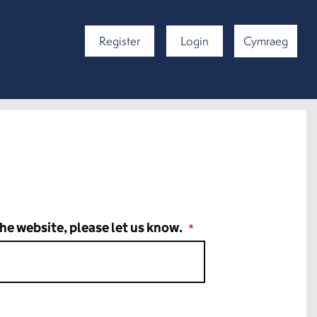
Register
Login
Cymraeg