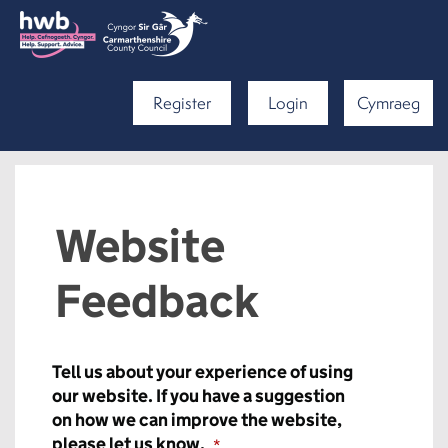
Register
Login
Cymraeg