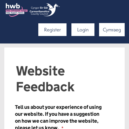
Register
Login
Cymraeg