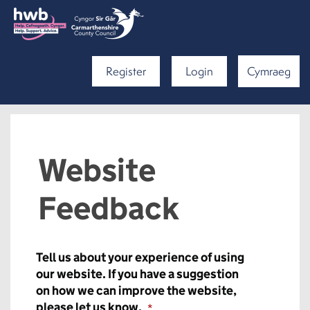
Register
Login
Cymraeg