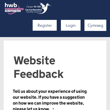
Register
Login
Cymraeg