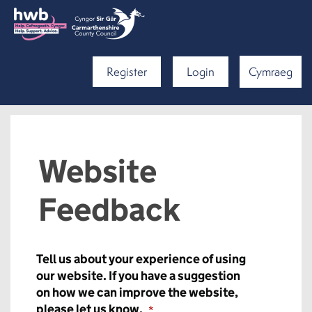
Register
Login
Cymraeg