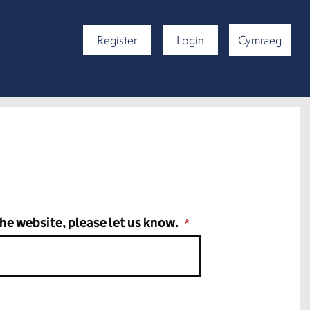
Register
Login
Cymraeg