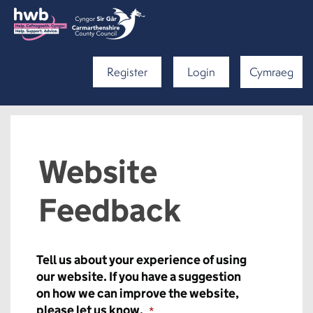
Register
Login
Cymraeg