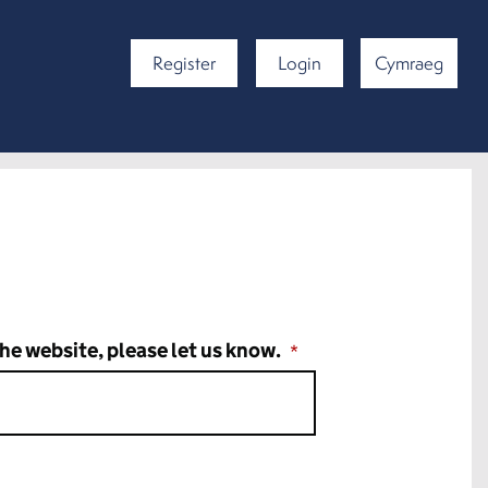
Register
Login
Cymraeg