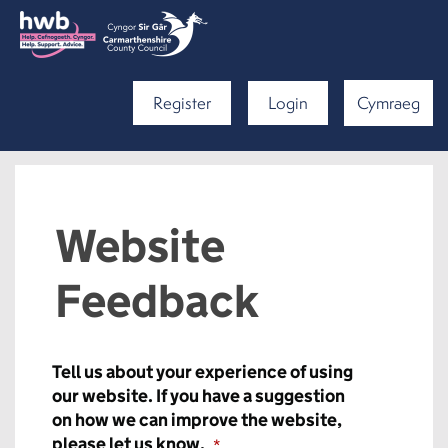
Register
Login
Cymraeg