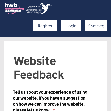
Register
Login
Cymraeg