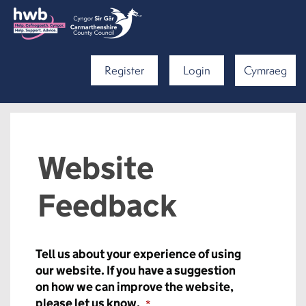
Register
Login
Cymraeg