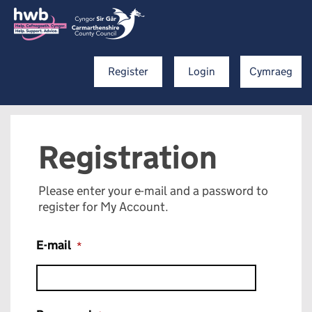
Register
Login
Cymraeg