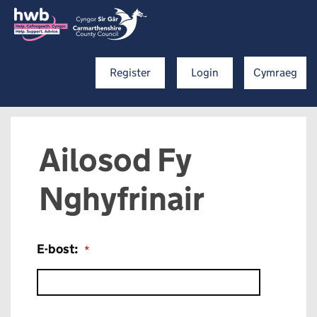
Register
Login
Cymraeg