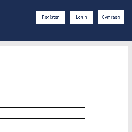
Register
Login
Cymraeg