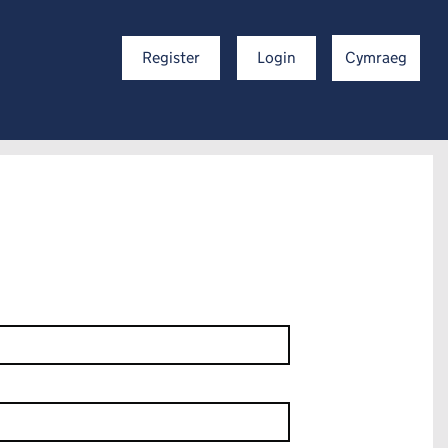
Register
Login
Cymraeg