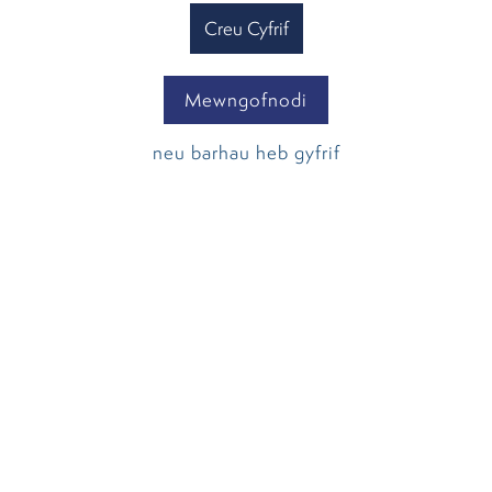
Creu Cyfrif
Mewngofnodi
neu barhau heb gyfrif