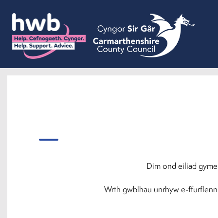
Dim ond eiliad gymeri
Wrth gwblhau unrhyw e-ffurflenni