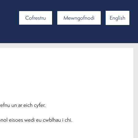
Cofrestru
Mewngofnodi
English
efnu un ar eich cyfer.
nol eisoes wedi eu cwblhau i chi.