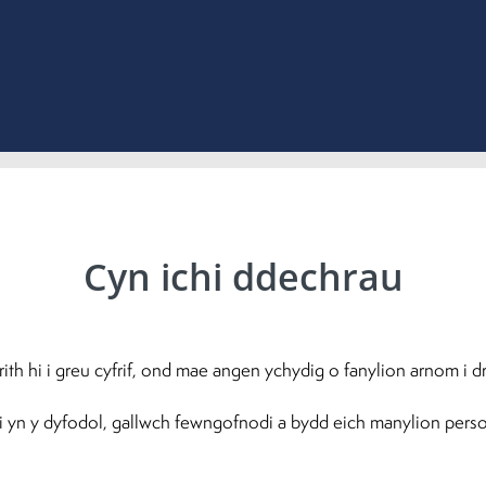
Cyn ichi ddechrau
th hi i greu cyfrif, ond mae angen ychydig o fanylion arnom i dr
 yn y dyfodol, gallwch fewngofnodi a bydd eich manylion perso